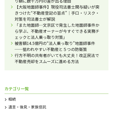
り額に数千万円の差が出る理由
【大阪地面師事件】現役司法書士関与疑いが突
きつけた“不動産登記の盲点”｜手口・リスク・
対策を司法書士が解説
「また地面師…文京区で発生した地面師事件か
ら学ぶ、不動産オーナーが今すぐできる実務チ
ェックと法人乗っ取り対策」
被害額14.5億円の“法人乗っ取り”地面師事件
──狙われやすい不動産と５つの防衛策
行方不明の共有者がいても大丈夫！改正民法で
不動産売却をスムーズに進める方法
カテゴリ一覧
相続
遺言・後見・家族信託