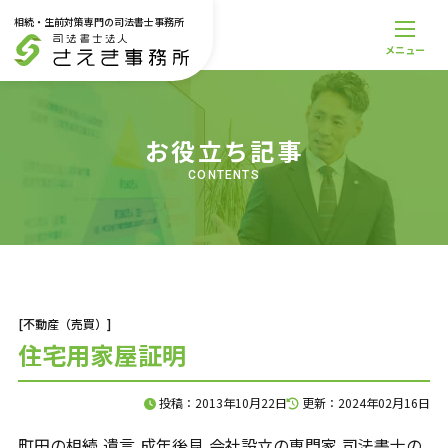
相続・生前対策専門の司法書士事務所
メニュー
メニュー
トップページ
事務所案内
お役立ち記事
スタッフ紹介
料金一覧
CONTENTS
解決事例
お役立ち記事
お知らせ
無料相談受付
サービス一覧
[不動産（売買）]
相続登記・不動産名義変更
住宅用家屋証明
遺産丸ごと相続
相続放棄
投稿：2013年10月22日
更新：2024年02月16日
遺言書
家族信託
町田の相続,遺言,成年後見,会社設立の専門家,司法書士の