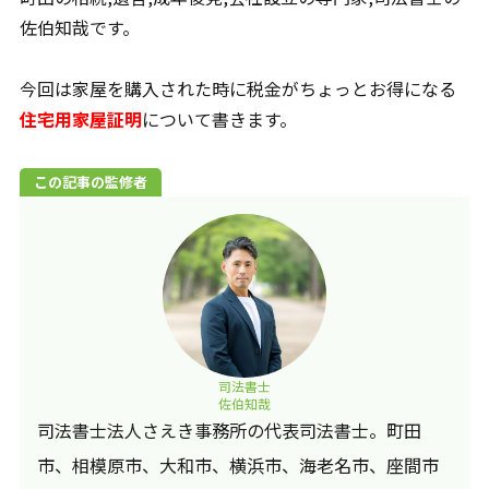
その他サービス一覧
佐伯知哉です。
著書
今回は家屋を購入された時に税金がちょっとお得になる
不動産を受け継いだら「相続登記」を急ぎなさい
住宅用家屋証明
について書きます。
生前対策が全然わかっていない親子ですが、 家族
信託って結局どうすればいいのか教えてください！
この記事の監修者
無料相談受付
CONTACT
司法書士
佐伯知哉
無料相談のご予約はこちらの連絡先から受け付けており
司法書士法人さえき事務所の代表司法書士。町田
ます。
お気軽にご連絡いただけますと幸いです。
市、相模原市、大和市、横浜市、海老名市、座間市