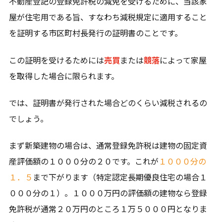
不動産登記の登録免許税の減免を受けるために、当該家
屋が住宅用である旨、すなわち減税規定に適用すること
東京都
を証明する市区町村長発行の証明書のことです。
神奈川県
この証明を受けるためには
売買
または
競落
によって家屋
対応エリア一覧を見る
を取得した場合に限られます。
では、証明書が発行された場合どのくらい減税されるの
でしょう。
まず新築建物の場合は、通常登録免許税は建物の固定資
産評価額の１０００分の２０です。これが
１０００分の
１．５
まで下がります（特定認定長期優良住宅の場合１
０００分の１）。１０００万円の評価額の建物なら登録
免許税が通常２０万円のところ１万５０００円となりま