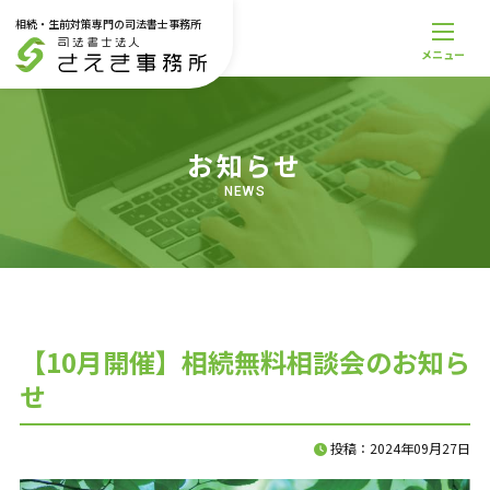
相続・生前対策専門の司法書士事務所
メニュー
メニュー
トップページ
事務所案内
お知らせ
スタッフ紹介
料金一覧
NEWS
解決事例
お役立ち記事
お知らせ
無料相談受付
サービス一覧
【10月開催】相続無料相談会のお知ら
相続登記・不動産名義変更
せ
遺産丸ごと相続
相続放棄
遺言書
投稿：2024年09月27日
家族信託