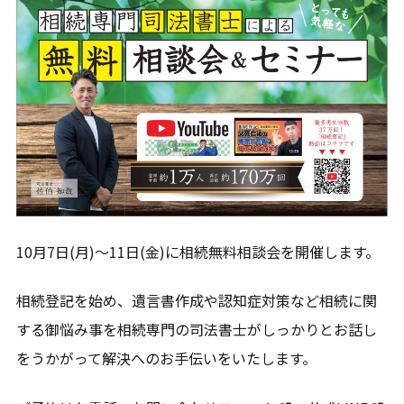
その他サービス一覧
著書
不動産を受け継いだら「相続登記」を急ぎなさい
生前対策が全然わかっていない親子ですが、 家族
信託って結局どうすればいいのか教えてください！
10月7日(月)～11日(金)に相続無料相談会を開催します。
無料相談受付
CONTACT
相続登記を始め、遺言書作成や認知症対策など相続に関
する御悩み事を相続専門の司法書士がしっかりとお話し
無料相談のご予約はこちらの連絡先から受け付けており
をうかがって解決へのお手伝いをいたします。
ます。
お気軽にご連絡いただけますと幸いです。