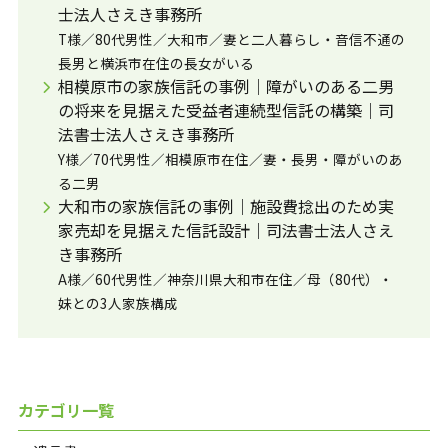
士法人さえき事務所
T様／80代男性／大和市／妻と二人暮らし・音信不通の
長男と横浜市在住の長女がいる
相模原市の家族信託の事例｜障がいのある二男
の将来を見据えた受益者連続型信託の構築｜司
法書士法人さえき事務所
Y様／70代男性／相模原市在住／妻・長男・障がいのあ
る二男
大和市の家族信託の事例｜施設費捻出のため実
家売却を見据えた信託設計｜司法書士法人さえ
き事務所
A様／60代男性／神奈川県大和市在住／母（80代）・
妹との3人家族構成
カテゴリ一覧