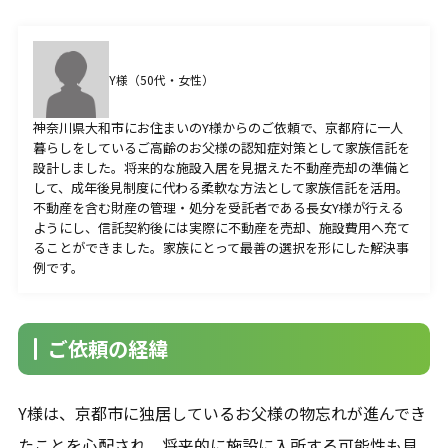
その他サービス一覧
著書
Y様（50代・女性）
不動産を受け継いだら「相続登記」を急ぎなさい
生前対策が全然わかっていない親子ですが、 家族
神奈川県大和市にお住まいのY様からのご依頼で、京都府に一人
信託って結局どうすればいいのか教えてください！
暮らしをしているご高齢のお父様の認知症対策として家族信託を
設計しました。将来的な施設入居を見据えた不動産売却の準備と
して、成年後見制度に代わる柔軟な方法として家族信託を活用。
不動産を含む財産の管理・処分を受託者である長女Y様が行える
ようにし、信託契約後には実際に不動産を売却、施設費用へ充て
ることができました。家族にとって最善の選択を形にした解決事
例です。
無料相談受付
CONTACT
ご依頼の経緯
無料相談のご予約はこちらの連絡先から受け付けており
ます。
Y様は、京都市に独居しているお父様の物忘れが進んでき
お気軽にご連絡いただけますと幸いです。
たことを心配され、将来的に施設に入所する可能性も見