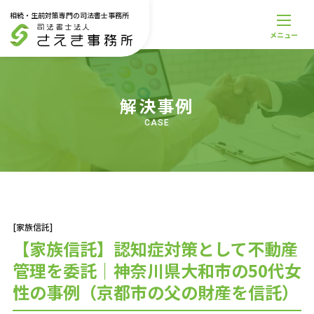
相続・生前対策専門の司法書士事務所
メニュー
メニュー
トップページ
事務所案内
解決事例
スタッフ紹介
料金一覧
CASE
解決事例
お役立ち記事
お知らせ
無料相談受付
サービス一覧
[家族信託]
相続登記・不動産名義変更
【家族信託】認知症対策として不動産
遺産丸ごと相続
管理を委託｜神奈川県大和市の50代女
相続放棄
遺言書
性の事例（京都市の父の財産を信託）
家族信託