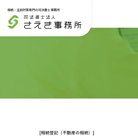
相続・生前対策専門の司法書士事務所
メニュー
トップページ
料金一覧
お知らせ
サービス一覧
相続登記・不動産名義変更
遺言書
著書
[相続登記（不動産の相続）]