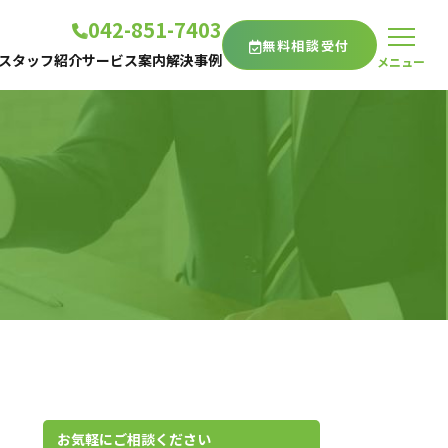
042-851-7403
無料相談受付
スタッフ紹介
サービス案内
解決事例
メニュー
代表紹介
相続登記・不動産名義変更
フ紹介
スタッフ紹介
遺産丸ごと相続
ち記事
相続放棄
遺言書
家族信託
棄
その他のサービス一覧
サービス一覧
お気軽にご相談ください