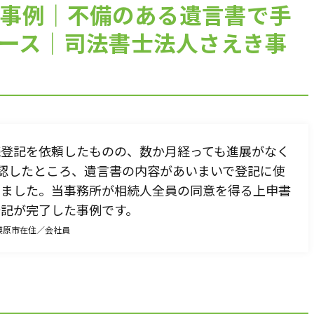
生前対策が全然わかっていない親子
事例｜不備のある遺言書で手
を
ですが、 家族信託って結局どうすれ
ース｜司法書士法人さえき事
ばいいのか教えてください！
続登記を依頼したものの、数か月経っても進展がなく
認したところ、遺言書の内容があいまいで登記に使
しました。当事務所が相続人全員の同意を得る上申書
無料相談受付
登記が完了した事例です。
CONTACT
模原市在住／会社員
無料相談のご予約はこちらの連絡先から受け付けております。
お気軽にご連絡いただけますと幸いです。