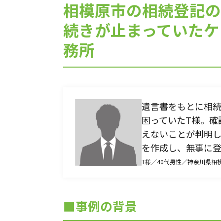
相模原市の相続登記の
不動産を受け継いだら「相続登記」
急ぎなさい
続きが止まっていたケ
務所
遺言書をもとに相
困っていたT様。確
えないことが判明
を作成し、無事に
T様／40代男性／神奈川県相
■事例の背景