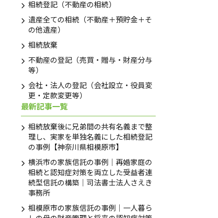
相続登記（不動産の相続）
遺産全ての相続（不動産＋預貯金＋そ
の他遺産）
LINEで相談申込み
相続放棄
友だち登録後お問合せください
不動産の登記（売買・贈与・財産分与
等）
会社・法人の登記（会社設立・役員変
更・定款変更等）
最新記事一覧
相続放棄後に兄弟間の共有名義まで整
理し、実家を単独名義にした相続登記
の事例【神奈川県相模原市】
横浜市の家族信託の事例｜再婚家庭の
相続と認知症対策を両立した受益者連
続型信託の構築｜司法書士法人さえき
事務所
相模原市の家族信託の事例｜一人暮ら
しの母の財産管理と将来の認知症対策