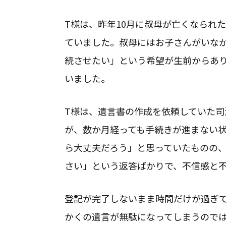
T様は、昨年10月に叔母が亡くなられ
042-851-7403
ていました。叔母にはお子さんがいな
続させたい」という希望が生前からあ
いました。
T様は、遺言書の作成を依頼していた
東京都
：町田市｜
が、数か月経っても手続きが進まない
神奈川県
：相模原
対応地域
ら大丈夫だろう」と思っていたものの
▶
対応エリア一覧
さい」という返答ばかりで、不信感と
登記が完了しないまま時間だけが過ぎ
かくの遺言が無駄になってしまうので