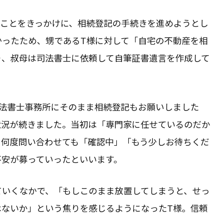
たことをきっかけに、相続登記の手続きを進めようとし
メールで相談申込み
かったため、甥であるT様に対して「自宅の不動産を相
24時間365日受付
り、叔母は司法書士に依頼して自筆証書遺言を作成して
司法書士事務所にそのまま相続登記もお願いしました
多摩市｜八王子市｜他都内全域
状況が続きました。当初は「専門家に任せているのだか
市｜横浜市｜大和市｜座間市｜海老名市｜他県内全域
、何度問い合わせても「確認中」「もう少しお待ちくだ
を見る
不安が募っていったといいます。
ていくなかで、「もしこのまま放置してしまうと、せっ
はないか」という焦りを感じるようになったT様。信頼