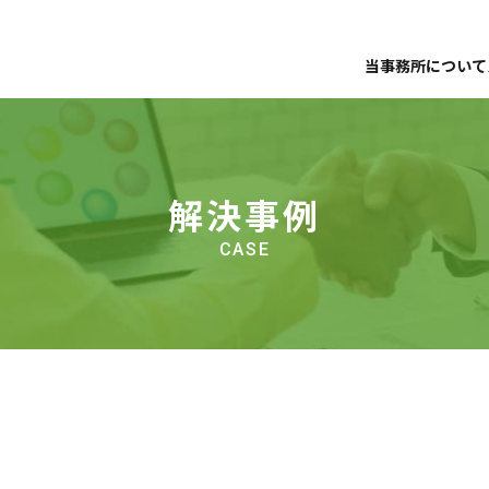
当事務所について
事務所案内
事務所案内
スタッ
アクセス
解決事例
お役立
解決事例
無料相談受付
CASE
遺産丸ごと相続
相続放
家族信託
その他