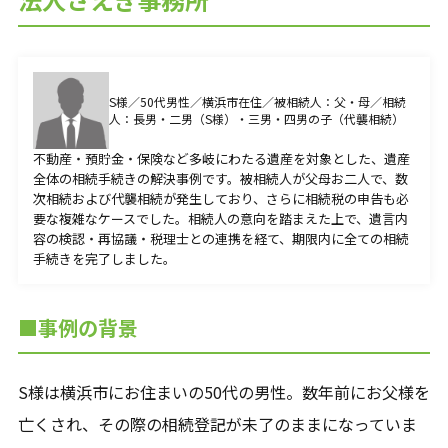
その他サービス一覧
著書
不動産を受け継いだら「相続登記」を急ぎなさい
S様／50代男性／横浜市在住／被相続人：父・母／相続
生前対策が全然わかっていない親子ですが、 家族
人：長男・二男（S様）・三男・四男の子（代襲相続）
信託って結局どうすればいいのか教えてください！
不動産・預貯金・保険など多岐にわたる遺産を対象とした、遺産
全体の相続手続きの解決事例です。被相続人が父母お二人で、数
次相続および代襲相続が発生しており、さらに相続税の申告も必
要な複雑なケースでした。相続人の意向を踏まえた上で、遺言内
容の検認・再協議・税理士との連携を経て、期限内に全ての相続
手続きを完了しました。
無料相談受付
CONTACT
■事例の背景
無料相談のご予約はこちらの連絡先から受け付けており
S様は横浜市にお住まいの50代の男性。数年前にお父様を
ます。
お気軽にご連絡いただけますと幸いです。
亡くされ、その際の相続登記が未了のままになっていま