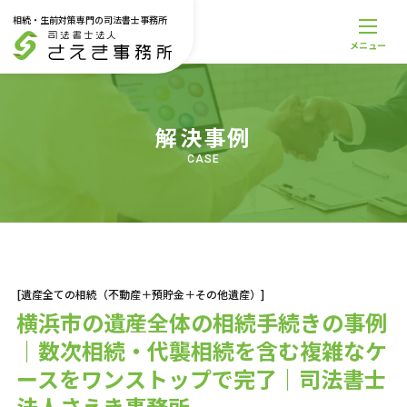
相続・生前対策専門の司法書士事務所
メニュー
メニュー
トップページ
事務所案内
解決事例
スタッフ紹介
料金一覧
CASE
解決事例
お役立ち記事
お知らせ
無料相談受付
サービス一覧
[遺産全ての相続（不動産＋預貯金＋その他遺産）]
相続登記・不動産名義変更
横浜市の遺産全体の相続手続きの事例
遺産丸ごと相続
｜数次相続・代襲相続を含む複雑なケ
相続放棄
遺言書
ースをワンストップで完了｜司法書士
家族信託
法人さえき事務所