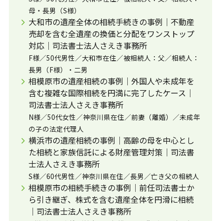
母・長男（S様）
大和市の遺産全体の相続手続きの事例｜不動産
売却を含む全遺産の換価と分配をワンストップ
対応｜司法書士法人さえき事務所
F様／50代男性／大和市在住／被相続人：父／相続人：
長男（F様）・二男
相模原市の遺産相続の事例｜外国人や未成年を
含む複雑な国際相続を円満に完了したケース｜
司法書士法人さえき事務所
N様／50代女性／神奈川県在住／前妻（離婚）／未成年
の子の法定代理人
横浜市の遺産相続の事例｜高齢の母を中心とし
た相続と家族信託による財産管理対策｜司法書
士法人さえき事務所
S様／60代男性／神奈川県在住／長男／亡き父の相続人
相模原市の相続手続きの事例｜前任司法書士か
ら引き継ぎ、株式を含む遺産全体を円滑に相続
｜司法書士法人さえき事務所