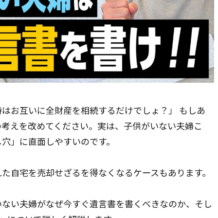
メールで相談申込み
24時間365日受付
はお互いに全財産を相続するだけでしょ？」 もしあ
多摩市｜八王子市｜他都内全域
の考えを改めてください。実は、子供がいない夫婦こ
市｜横浜市｜大和市｜座間市｜海老名市｜他県内全域
し穴」に直面しやすいのです。
を見る
れた自宅を売却せざるを得なくなるケースもあります。
いない夫婦がなぜ今すぐ遺言書を書くべきなのか、そし