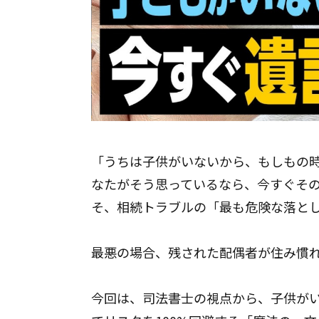
042-851-7403
「うちは子供がいないから、もしもの時
東京都
：町田市｜
なたがそう思っているなら、今すぐそ
神奈川県
：相模原
対応地域
そ、相続トラブルの「最も危険な落と
▶
対応エリア一覧
最悪の場合、残された配偶者が住み慣
今回は、司法書士の視点から、子供が