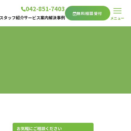
042-851-7403
無料相談受付
スタッフ紹介
サービス案内
解決事例
メニュー
代表紹介
相続登記・不動産名義変更
フ紹介
スタッフ紹介
遺産丸ごと相続
ち記事
相続放棄
遺言書
家族信託
棄
その他のサービス一覧
サービス一覧
お気軽にご相談ください