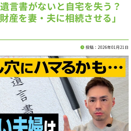
生前対策が全然わかっていない親子
遺言書がないと自宅を失う？
を
ですが、 家族信託って結局どうすれ
財産を妻・夫に相続させる」
ばいいのか教えてください！
投稿：2026年01月21日
無料相談受付
CONTACT
無料相談のご予約はこちらの連絡先から受け付けております。
お気軽にご連絡いただけますと幸いです。