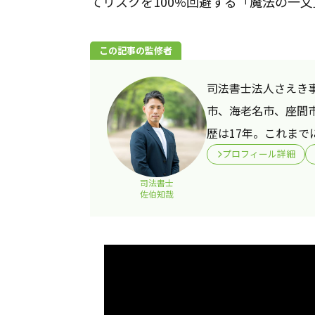
てリスクを100%回避する「魔法の一
この記事の監修者
司法書士法人さえき
市、海老名市、座間
歴は17年。これまで
プロフィール詳細
司法書士
佐伯知哉