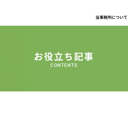
当事務所について
事務所案内
事務所案内
スタッ
アクセス
解決事例
お役立
お役立ち記事
無料相談受付
CONTENTS
遺産丸ごと相続
相続放
家族信託
その他