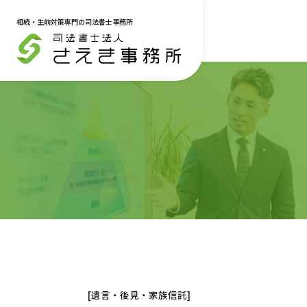
相続・生前対策専門の司法書士事務所
メニュー
トップページ
料金一覧
お知らせ
サービス一覧
相続登記・不動産名義変更
遺言書
著書
[遺言・後見・家族信託]