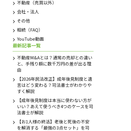
不動産（売買以外）
会社・法人
その他
LINEで相談申込み
相続（FAQ）
友だち登録後お問合せください
YouTube動画
最新記事一覧
不動産M&Aとは？通常の売却との違い
と、手残り額に数千万円の差が出る理
由
【2026年民法改正】成年後見制度と遺
言はどう変わる？司法書士がわかりや
すく解説
【成年後見制度は本当に使わない方が
いい？あえて使うべき4つのケースを司
法書士が解説
【お1人様の終活】老後と死後の不安
を解消する「最強の3点セット」を司